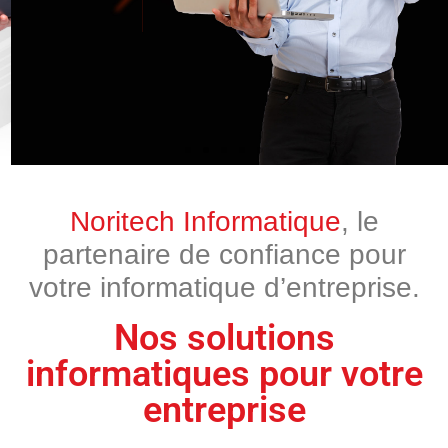
Support
technique
Noritech Informatique
, le
partenaire de confiance pour
Disponible en tout
temps
votre informatique d’entreprise.
Nos solutions
Contactez
nos experts
informatiques pour votre
entreprise