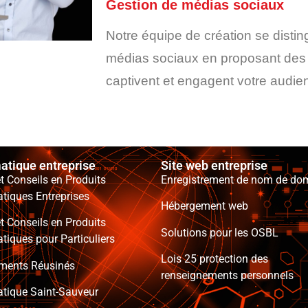
Gestion de médias sociaux
Notre équipe de création se disti
médias sociaux en proposant des 
captivent et engagent votre audie
atique entreprise
Site web entreprise
t Conseils en Produits
Enregistrement de nom de do
tiques Entreprises
Hébergement web
t Conseils en Produits
Solutions pour les OSBL
tiques pour Particuliers
Lois 25 protection des
ments Réusinés
renseignements personnels
atique Saint-Sauveur