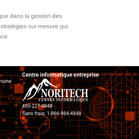
ngue dans la gestion des
stratégies sur mesure qui
nce
Centre informatique entreprise
maine
450-227-4848
Sans frais: 1-866-984-4848