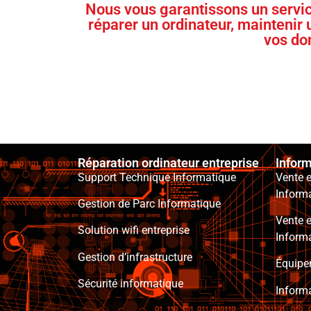
Nous vous garantissons un servic
réparer un ordinateur, maintenir
vos do
Réparation ordinateur entreprise
Inform
Support Technique Informatique
Vente e
Informa
Gestion de Parc Informatique
Vente e
Solution wifi entreprise
Informa
Gestion d’infrastructure
Équipe
Sécurité informatique
Inform