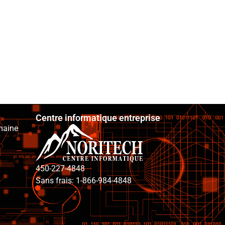
Centre informatique entreprise
maine
450-227-4848
Sans frais: 1-866-984-4848